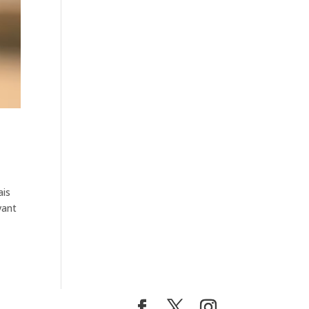
ais
vant