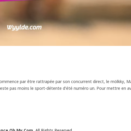
commence par être rattrapée par son concurrent direct, le mölkky, M
en reste pas moins le sport-détente d’été numéro un. Pour mettre en a
ence Oh My Com.
All Rights Reserved