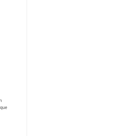
n
 que