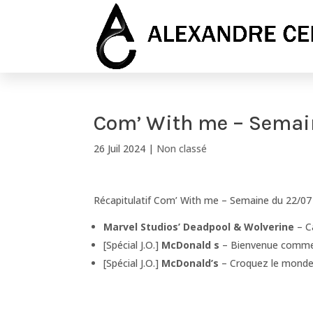
Com’ With me – Semai
26 Juil 2024
|
Non classé
Récapitulatif Com’ With me – Semaine du 22/07
Marvel Studios’ Deadpool & Wolverine
– C
[Spécial J.O.]
McDonald s
– Bienvenue comme
[Spécial J.O.]
McDonald’s
– Croquez le mond