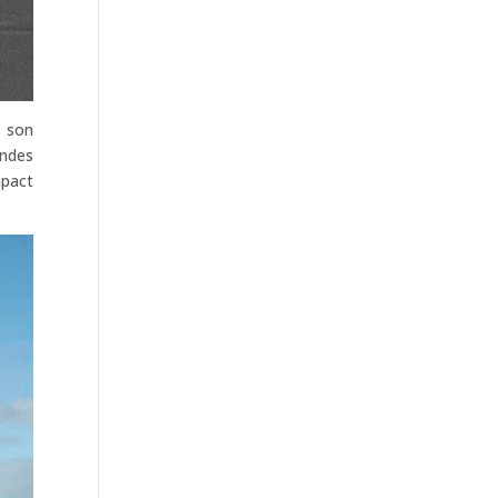
 son
andes
mpact