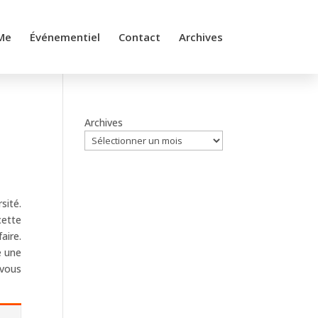
Me
Événementiel
Contact
Archives
Archives
sité.
cette
aire.
e une
 vous