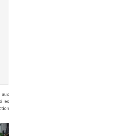
é aux
i les
ction