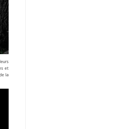
deurs
es et
de la