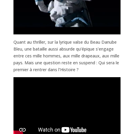
Quant au thriller, sur la lyrique valse du Beau Danube
Bleu, une bataille aussi absurde qu’épique s’engage
entre ces mille hommes, aux mille drapeaux, aux mille
pays. Mais une question reste en suspend : Qui sera le
premier à rentrer dans l’Histoire ?