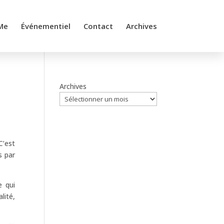
Me
Événementiel
Contact
Archives
Archives
C’est
s par
e qui
lité,