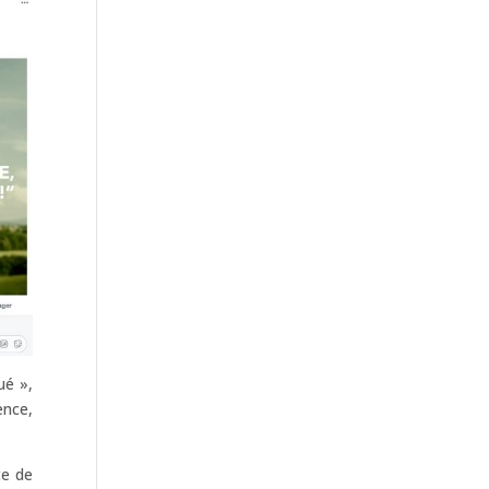
ué »,
ence,
te de