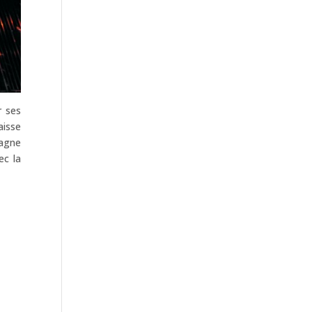
r ses
aisse
pagne
ec la