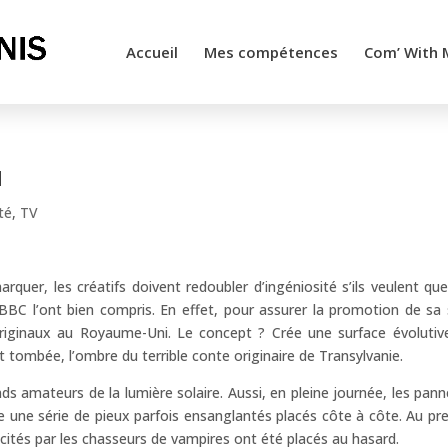
Accueil
Mes compétences
Com’ With 
u
ité
,
TV
rquer, les créatifs doivent redoubler d’ingéniosité s’ils veulent que
 BBC l’ont bien compris. En effet, pour assurer la promotion de sa 
riginaux au Royaume-Uni. Le concept ? Crée une surface évolutiv
it tombée, l’ombre du terrible conte originaire de Transylvanie.
ds amateurs de la lumière solaire. Aussi, en pleine journée, les pan
e une série de pieux parfois ensanglantés placés côte à côte. Au pr
scités par les chasseurs de vampires ont été placés au hasard.