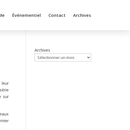
Me
Événementiel
Contact
Archives
Archives
 leur
série
e sur
neaux
emier