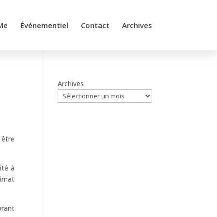
Me
Événementiel
Contact
Archives
Archives
 être
ité à
eimat
orant