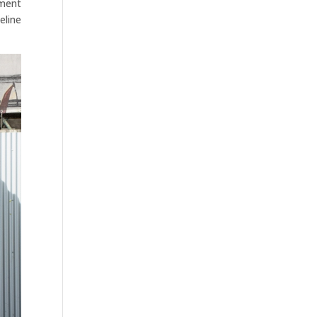
ement
eline