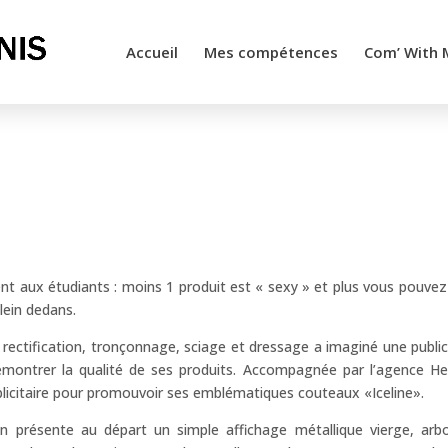
Accueil
Mes compétences
Com’ With 
vent aux étudiants : moins 1 produit est « sexy » et plus vous pouvez
lein dedans.
de rectification, tronçonnage, sciage et dressage a imaginé une public
 démontrer la qualité de ses produits. Accompagnée par l’agence H
blicitaire pour promouvoir ses emblématiques couteaux «Iceline».
on présente au départ un simple affichage métallique vierge, arb